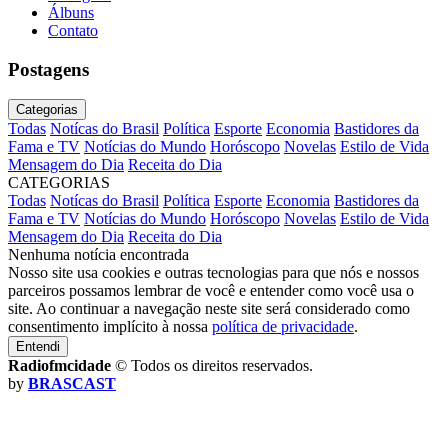
Álbuns
Contato
Postagens
Categorias
Todas
Notícas do Brasil
Política
Esporte
Economia
Bastidores da
Fama e TV
Notícias do Mundo
Horóscopo
Novelas
Estilo de Vida
Mensagem do Dia
Receita do Dia
CATEGORIAS
Todas
Notícas do Brasil
Política
Esporte
Economia
Bastidores da
Fama e TV
Notícias do Mundo
Horóscopo
Novelas
Estilo de Vida
Mensagem do Dia
Receita do Dia
Nenhuma notícia encontrada
Nosso site usa cookies e outras tecnologias para que nós e nossos
parceiros possamos lembrar de você e entender como você usa o
site. Ao continuar a navegação neste site será considerado como
consentimento implícito à nossa
política de privacidade
.
Entendi
Radiofmcidade
© Todos os direitos reservados.
by
BRASCAST